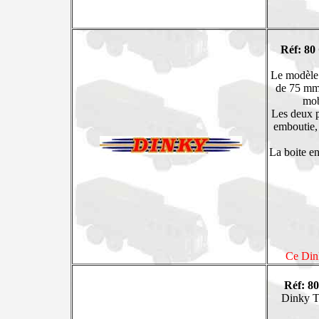
Réf: 80
Le modèle 
de 75 mm e
mob
Les deux ph
emboutie, 
La boite en
Ce Dink
Réf: 8
Dinky To