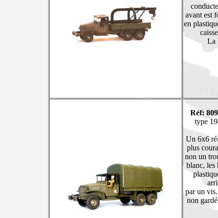
conducteu
avant est 
en plastiq
caisse
La 
Réf: 80
type 19
Un 6x6 réa
plus cour
non un tro
blanc, les
plastiqu
arr
par un vis
non gardé"