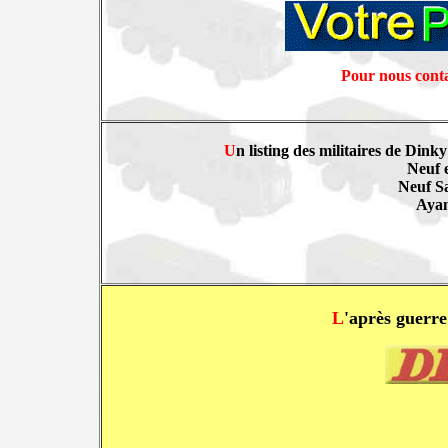
Pour nous conta
U
n listing des militaires de Dink
Neuf e
Neuf Sa
Ayant
L
'après guerr