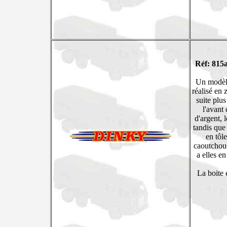
Réf: 815a
Un modèle
réalisé en
suite plu
l'avant
d'argent, 
tandis que
en tôl
caoutchouc
a elles e
La boite 