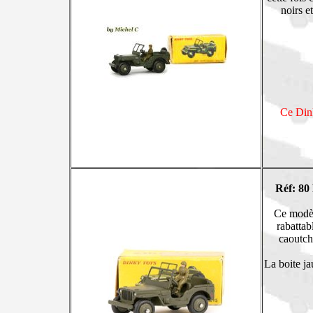
noirs e
Ce Dink
Réf: 80
Ce modèle
rabattab
caoutcho
La boite ja