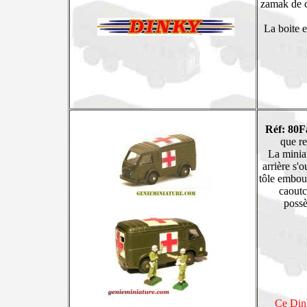
zamak de c
La boite 
Réf: 80F
que re
La miniat
arrière s'o
tôle embout
caoutc
possè
Ce Dink