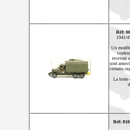
Réf: 8
1941/45
Un modèle 
couleu
recevoir 
sont amovib
certains or
La boite 
d
Réf: 810