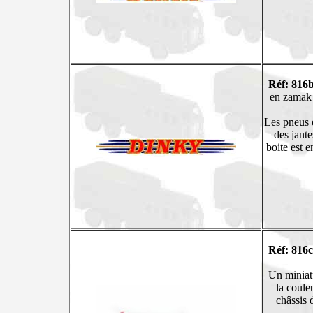
Réf: 816b
en zamak d
Les pneus e
des jante
boite est 
Réf: 816c
Un miniatu
la coule
châssis 