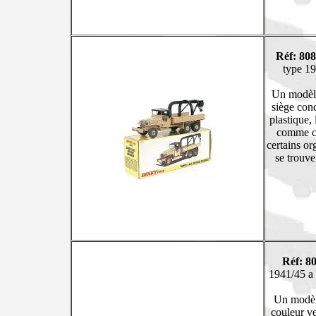
Réf: 80
type 19
Un modèle
siège con
plastique, 
comme ce
certains or
se trouve
Réf: 8
1941/45 a 
Un modèle
couleur ve