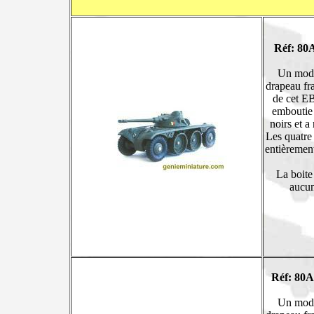
Réf: 80
Un modèl
drapeau fra
de cet EB
emboutie 
noirs et a
Les quatre
entièrement
La boite
aucun
Réf: 80A
Un modèl