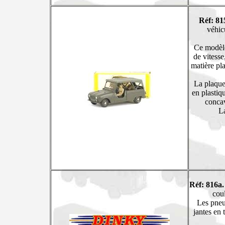
Réf: 81
véhic
Ce modèle
de vitesse
matière pla
La plaque
en plastiq
concav
La
Réf: 816a
coul
Les pneus
jantes en 