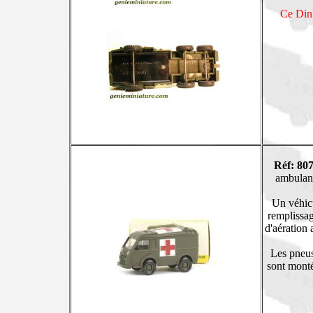
Ce Dink
Réf: 807
ambulanc
Un véhicu
remplissag
d'aération 
Les pneus 
sont monté