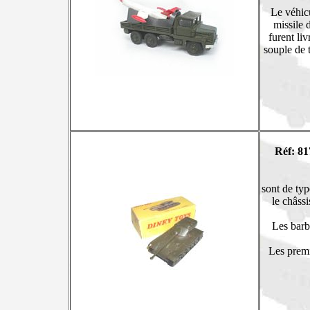
Le véhicu
missile 
furent li
souple de 
Réf: 81
sont de typ
le châssi
Les barb
Les premi