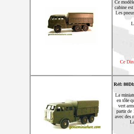
Ce modèle 
cabine est
Les pneus
L
Ce Dink
Réf: 80Db
La miniat
en tôle q
vert arm
partir de
avec des n
La