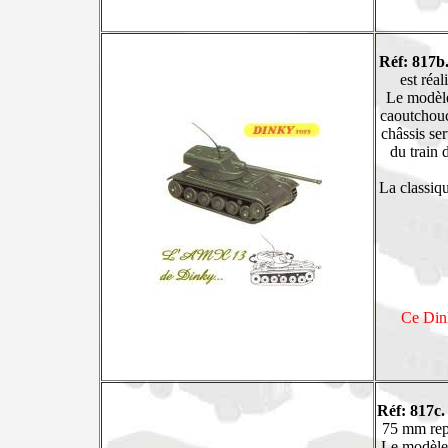
Réf: 817b
est réa
Le modèle
caoutchouc
châssis ser
du train 
La classiq
Ce Dink
Réf: 817c.
75 mm repr
Le modèle 