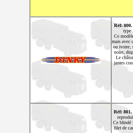
Réf: 800.
type 
Ce modèle 
mais avec u
ou ivoire, 
noire, dis
Le châssi
jantes co
Réf: 801.
reprodui
Ce blindé 
filet de c