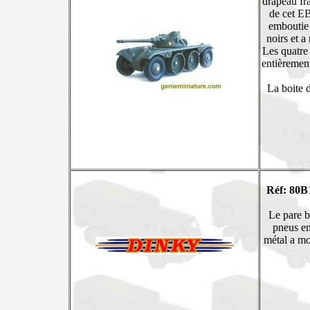
drapeau fra
de cet EB
emboutie 
noirs et a
Les quatre
entièrement
La boite d
Réf: 80B
Le pare b
pneus en
métal a mo