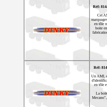
Réf: 814
Cet AM
marquages 
en tôle n
boite en
fabricati
Réf: 814
Un AML qu
d'identifi
en tôle e
La boit
Mecano", m