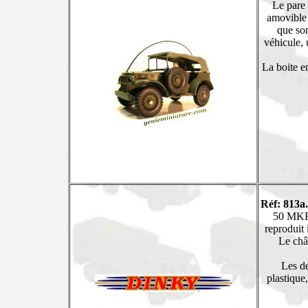
Le pare 
amovible 
que son
véhicule, 
La boite e
Réf: 813a
50 MKF3
reproduit 
Le châs
Les de
plastique