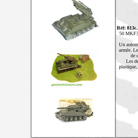
Réf: 813c.
50 MKF3 
Un automo
armée. Le 
de 
Les de
plastique