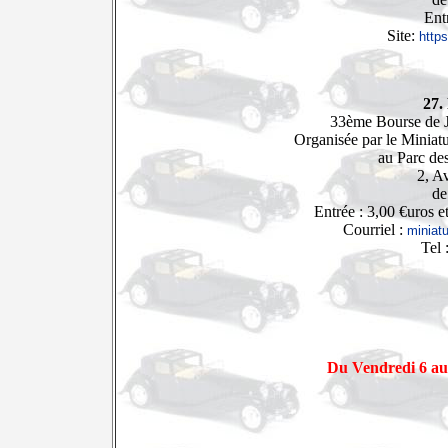
Ent
Site:
https
27.
33ème Bourse de J
Organisée par le Minia
au Parc des
2, A
de
Entrée : 3,00 €uros e
Courriel :
miniat
Tel 
06
Du Vendredi 6 a