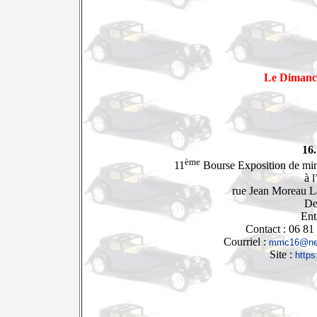
Le Dimanc
16
ème
11
Bourse Exposition de mini
à 
rue Jean Moreau 
De
Ent
Contact : 06 81
Courriel :
mmc16@ne
Site :
https