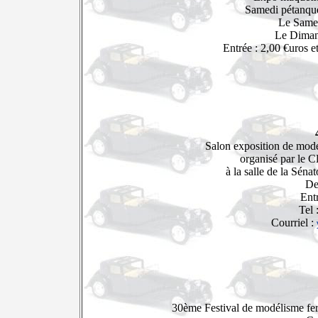
Samedi pétanque
Le Same
Le Diman
Entrée : 2,00 €uros e
Salon exposition de mod
organisé par le 
à la salle de la Sénat
De
Entr
Tel 
Courriel :
30ème Festival de modélisme fer