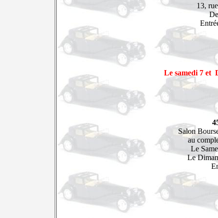
13, ru
De
Entrée
Le samedi 7 et
4
Salon Bourse
au comple
Le Same
Le Diman
E