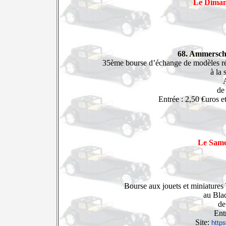
Le Diman
68. Ammersc
35ème bourse d’échange de modèles rédu
à la 
A
de
Entrée : 2,50 €uros e
Le Same
Bourse aux jouets et miniatures
au Blac
de
Ent
Site:
https