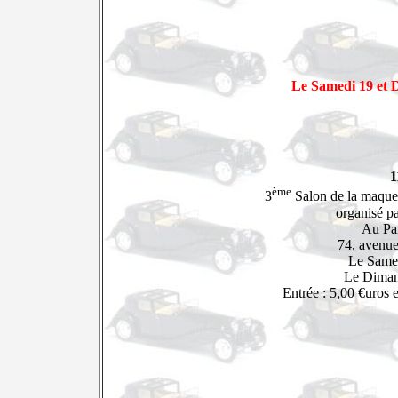
Le Samedi 19 et 
1
ème
3
Salon de la maquett
organisé p
Au Par
74, avenue
Le Same
Le Diman
Entrée : 5,00 €uros e