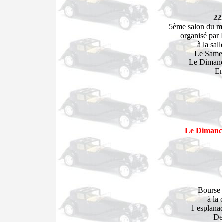
22
5ème salon du m
organisé par
à la sal
Le Same
Le Dimanc
En
Le Dimanc
Bourse 
à la
1 esplana
De