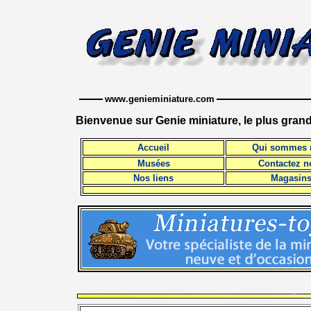
www.genieminiature.com
Bienvenue sur Genie miniature, le plus gran
Accueil
Qui sommes 
Musées
Contactez n
Nos liens
Magasin