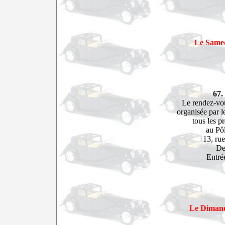
Le Samed
67.
Le rendez-vo
organisée par 
tous les p
au Pôl
13, ru
De
Entrée
Le Dimanc