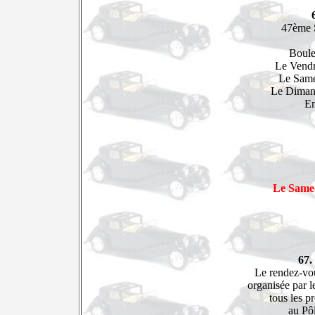
47ème S
Boule
Le Vendr
Le Same
Le Diman
En
Le Same
67.
Le rendez-vo
organisée par 
tous les p
au Pôl