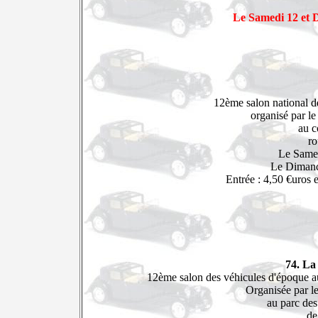
Le Samedi 12 et 
12ème salon national d
organisé par l
au c
ro
Le Same
Le Dimanc
Entrée : 4,50 €uros e
74. La
12ème salon des véhicules d'époque 
Organisée par l
au parc de
de