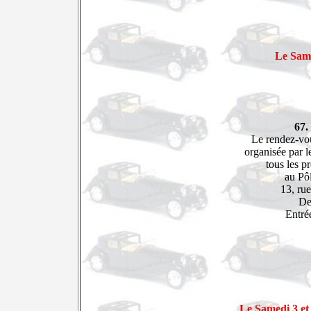
Le Same
67.
Le rendez-vo
organisée par 
tous les p
au Pôl
13, ru
De
Entrée
Le Samedi 3 e