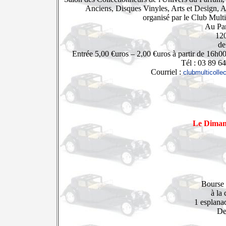
Anciens, Disques Vinyles, Arts et Design, A
organisé par le Club Mult
Au Par
120
de
Entrée 5,00 €uros – 2,00 €uros à partir de 16h0
Tél : 03 89 6
Courriel :
clubmulticoll
Le Diman
Bourse 
à la
1 esplana
De