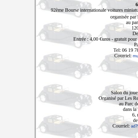
6
92ème Bourse internationale voitures miniatur
organisée par
au par
120
De
Entrée : 4,00 €uros - gratuit pou
Pa
Tel: 06 19 7
Courriel:
mu
Salon du joue
Organisé par Les Re
au Parc d
dans la 
6,
de
Courriel:
ad7