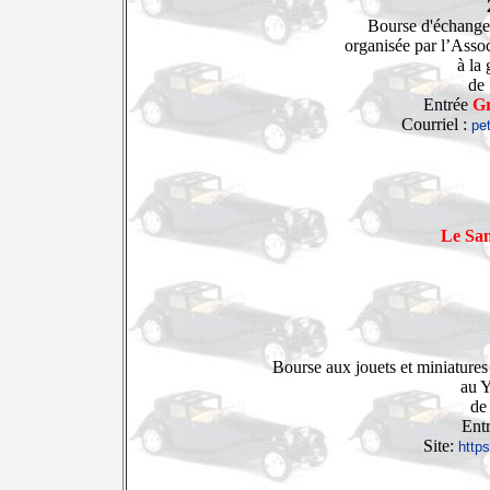
Bourse d'échange
organisée par l’Assoc
à la 
de
Entrée
Gr
Courriel :
pe
Le Sa
Bourse aux jouets et miniatures
au Y
de
Entr
Site:
https