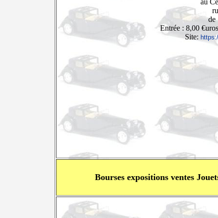
au Ce
r
de
Entrée : 8,00 €uro
Site:
https
Bourses expositions ventes Joue